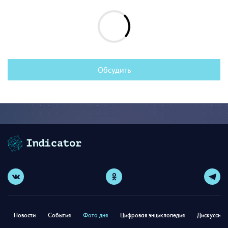
Обсудить
Новости
События
Фото дня
Цифровая энциклопедия
Дискуссион