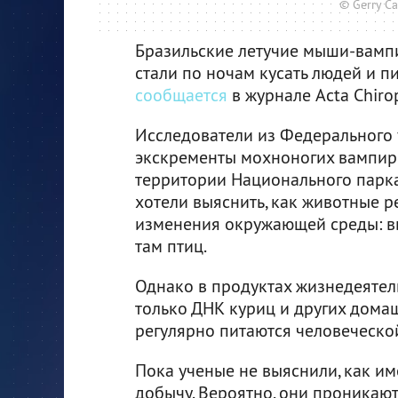
© Gerry C
Бразильские летучие мыши-вамп
стали по ночам кусать людей и пи
сообщается
в журнале Acta Chirop
Исследователи из Федерального
экскременты мохноногих вампи
территории Национального парка
хотели выяснить, как животные 
изменения окружающей среды: в
там птиц.
Однако в продуктах жизнедеятел
только ДНК куриц и других дома
регулярно питаются человеческо
Пока ученые не выяснили, как и
добычу. Вероятно, они проникают