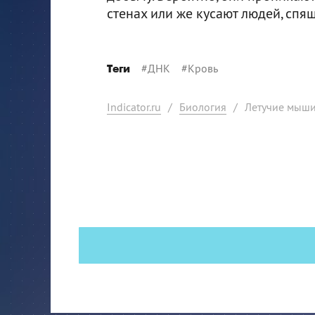
стенах или же кусают людей, спящ
#
ДНК
#
Кровь
Теги
Indicator.ru
/
Биология
/
Летучие мыши