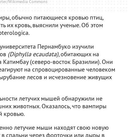
arter/Wikimedia Commons
иры, обычно питающиеся кровью птиц,
ть их кровь, выяснили ученые. Об этом
terologica.
 университета Пернамбуко изучили
ров
(Diphylla ecaudata)
, обитающих на
 Катимбау (северо-восток Бразилии). Они
реагируют на спровоцированные человеком
ырубание лесов и исчезновение живущих
ьности летучих мышей обнаружили не
шних животных. Оказалось, что вампиры
й кровью.
менно летучие мыши находят свою новую
 в спальни через форточки или дыры в