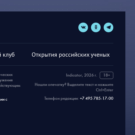
 клуб
Открытия российских ученых
рческих
Indicator, 2026 г.
18+
ружения
Нашли опечатку? Выделите текст и нажмите
действующим
Ctrl+Enter
Телефон редакции:
+7 495 785-17-00
ии с