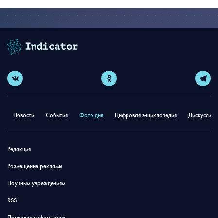
Новости
События
Фото дня
Цифровая энциклопедия
Дискуссион
Редакция
Размещение рекламы
Научным учреждениям
RSS
Правовая информация