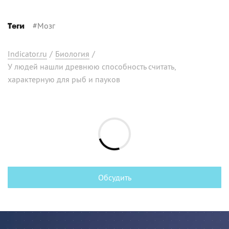
#
Мозг
Теги
Indicator.ru
/
Биология
/
У людей нашли древнюю способность считать,
характерную для рыб и пауков
Обсудить