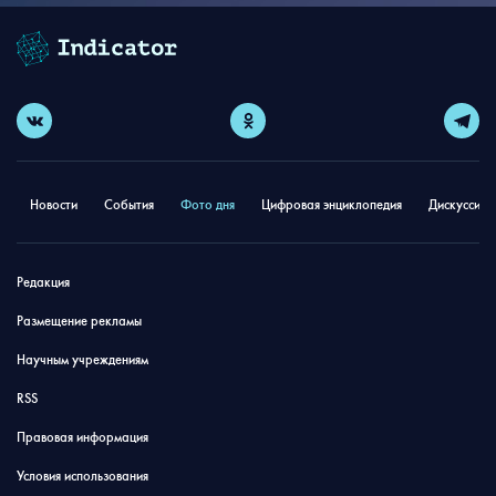
Новости
События
Фото дня
Цифровая энциклопедия
Дискуссион
Редакция
Размещение рекламы
Научным учреждениям
RSS
Правовая информация
Условия использования