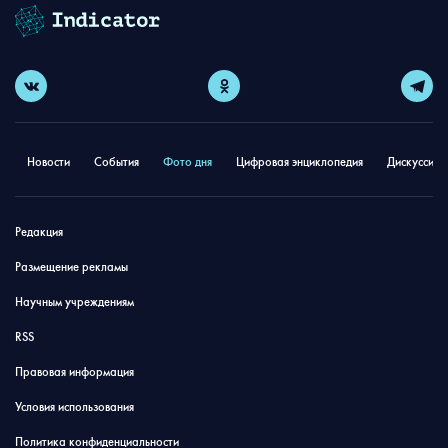
Новости
События
Фото дня
Цифровая энциклопедия
Дискуссион
Редакция
Размещение рекламы
Научным учреждениям
RSS
Правовая информация
Условия использования
Политика конфиденциальности