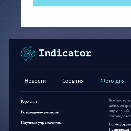
Новости
События
Фото дня
Все права з
Редакция
целях разре
нарушений, 
Размещение рекламы
законодател
Научным учреждениям
На информац
Правилами