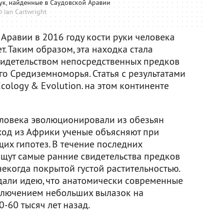
ук, найденные в Саудовской Аравии
 Ian Cartwright
Аравии в 2016 году кости руки человека
. Таким образом, эта находка стала
идетельством непосредственных предков
о Средиземноморья. Статья с результатами
cology & Evolution. на этом континенте
ловека эволюционировали из обезьян
сход из Африки ученые объясняют при
х гипотез. В течение последних
ищут самые ранние свидетельства предков
некогда покрытой густой растительностью.
дали идею, что анатомически современные
ключением небольших вылазок на
-60 тысяч лет назад.