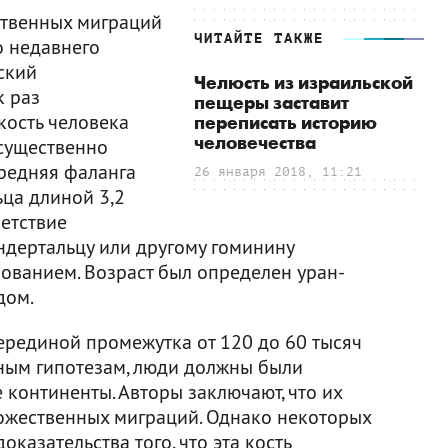
ственных миграций
ЧИТАЙТЕ ТАКЖЕ
о недавнего
ский
Челюсть из израильской
к раз
пещеры заставит
кость человека
переписать историю
человечества
существенно
средняя фаланга
26 января 2018, 11:21
ца длиной 3,2
ветствие
ндертальцу или другому гоминину
ванием. Возраст был определен уран-
дом.
рединой промежутка от 120 до 60 тысяч
ичным гипотезам, люди должны были
 континенты. Авторы заключают, что их
ожественных миграций. Однако некоторых
казательства того, что эта кость