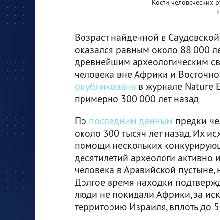
Кости человеческих р
©
Возраст найденной в Саудовской 
оказался равным около 88 000 лет
древнейшим археологическим св
человека вне Африки и Восточног
опубликована
в журнале Nature E
примерно 300 000 лет назад
По
последним данным
предки че
около 300 тысяч лет назад. Их и
помощи нескольких конкурирующи
десятилетий археологи активно 
человека в Аравийской пустыне, 
Долгое время находки подтверж
люди не покидали Африки, за ис
территорию Израиля, вплоть до 50