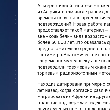
Альтернативной гипотезе множе
из Африки, в том числе ранних, д
времени не хватало археологиче
подтверждений. Новая работа ка
предоставляет такой материал — 
вне «колыбели» вида возрастом 
более 60 000 лет. Это оказалась 
предположительно среднего паль
сантиметра. Анатомическое соот
современному человеку, а не неа
подтвердили трехмерным сканиро
ториевым радиоизотопным мето
Находка датирована примерно се
лет назад, когда, согласно разл
мигрировать из Африки на другие
открытие подтверждает идею мн
других ученых предоставленные до