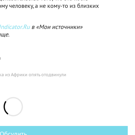
у человеку, а не кому-то из близких
ndicator.Ru
в «Мои источники»
аще.
я
ка из Африки опять отодвинули
Обсудить