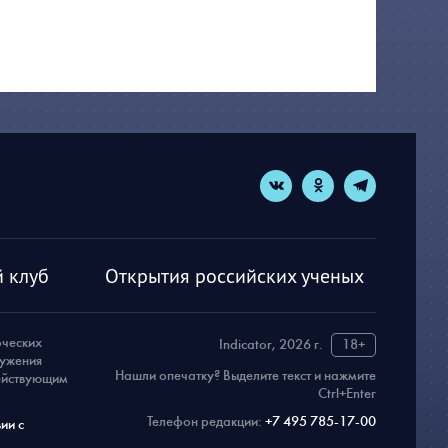
 клуб
Открытия российских ученых
рческих
Indicator, 2026 г.
18+
ружения
Нашли опечатку? Выделите текст и нажмите
действующим
Ctrl+Enter
Телефон редакции:
+7 495 785-17-00
ии с