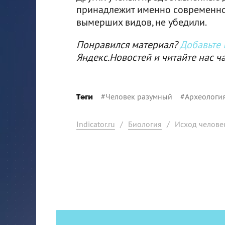
принадлежит именно современном
вымерших видов, не убедили.
Понравился материал?
Добавьте I
Яндекс.Новостей и читайте нас ч
#
Человек разумный
#
Археологи
Теги
Indicator.ru
/
Биология
/
Исход челове