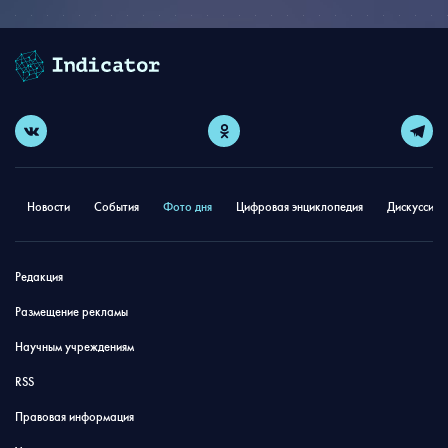
Новости
События
Фото дня
Цифровая энциклопедия
Дискуссион
Редакция
Размещение рекламы
Научным учреждениям
RSS
Правовая информация