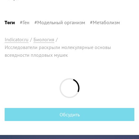
#
Ген
#
Модельный организм
#
Метаболизм
Теги
Indicator.ru
/
Биология
/
Исследователи раскрыли молекулярные основы
всеядности плодовых мушек
Обсудить