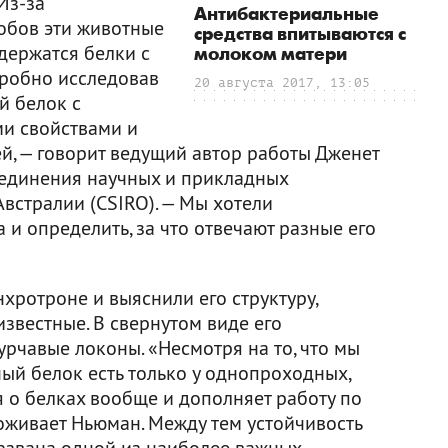
Из-за
Антибактериальные
обов эти животные
средства впитываются с
держатся белки с
молоком матери
робно исследовав
20 августа 2017, 13:05
й белок с
и свойствами и
й, — говорит ведущий автор работы Дженет
ъединения научных и прикладных
встралии (CSIRO). — Мы хотели
а и определить, за что отвечают разные его
хротроне и выяснили его структуру,
известные. В свернутом виде его
рчавые локоны. «Несмотря на то, что мы
ный белок есть только у однопроходных,
 о белках вообще и дополняет работу по
оживает Ньюман. Между тем устойчивость
азвана одной из наиболее важных