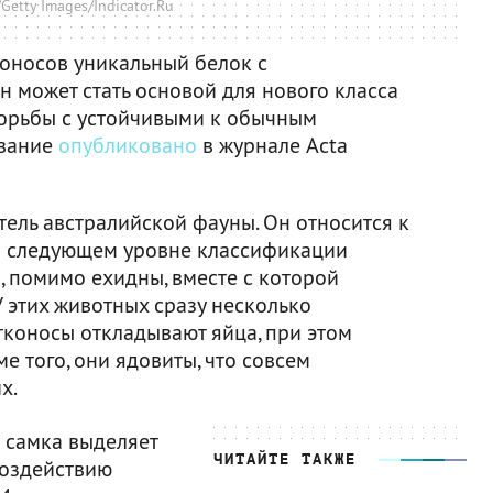
Getty Images/Indicator.Ru
оносов уникальный белок с
 может стать основой для нового класса
борьбы с устойчивыми к обычным
ование
опубликовано
в журнале Acta
ель австралийской фауны. Он относится к
на следующем уровне классификации
й, помимо ехидны, вместе с которой
 этих животных сразу несколько
тконосы откладывают яйца, при этом
 того, они ядовиты, что совсем
х.
о самка выделяет
ЧИТАЙТЕ ТАКЖЕ
воздействию