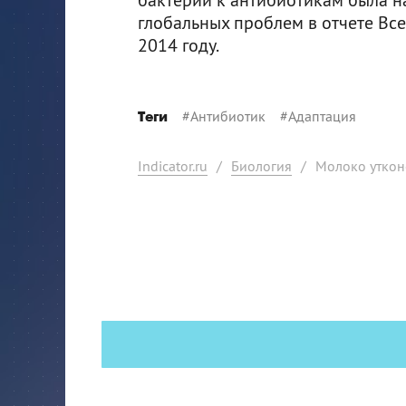
глобальных проблем в отчете Вс
2014 году.
#
Антибиотик
#
Адаптация
Теги
Indicator.ru
/
Биология
/
Молоко уткон