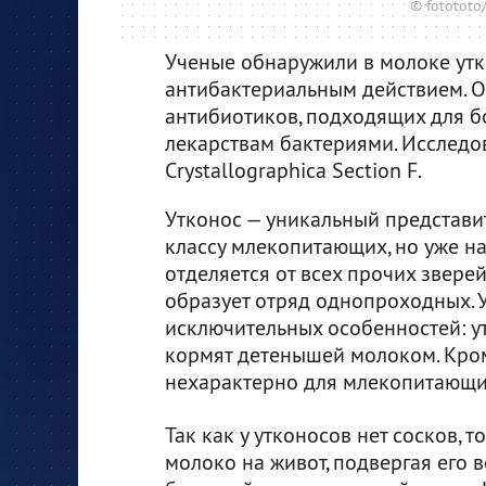
© fotototo/
Ученые обнаружили в молоке утк
антибактериальным действием. Он
антибиотиков, подходящих для 
лекарствам бактериями. Исслед
Crystallographica Section F.
Утконос — уникальный представит
классу млекопитающих, но уже 
отделяется от всех прочих звере
образует отряд однопроходных. У
исключительных особенностей: у
кормят детенышей молоком. Кроме
нехарактерно для млекопитающи
Так как у утконосов нет сосков, т
молоко на живот, подвергая его 