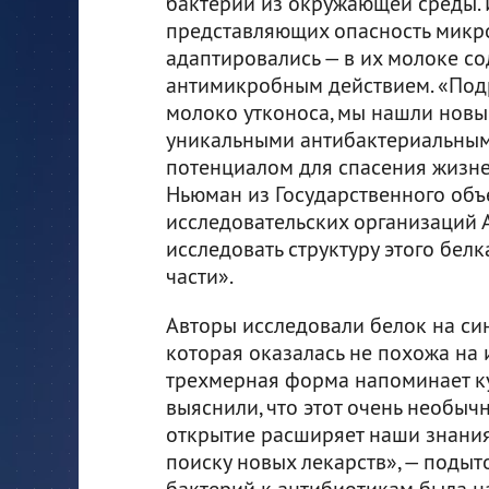
бактерий из окружающей среды. 
представляющих опасность микр
адаптировались — в их молоке со
антимикробным действием. «Под
молоко утконоса, мы нашли новы
уникальными антибактериальным
потенциалом для спасения жизне
Ньюман из Государственного об
исследовательских организаций А
исследовать структуру этого белк
части».
Авторы исследовали белок на син
которая оказалась не похожа на 
трехмерная форма напоминает ку
выяснили, что этот очень необыч
открытие расширяет наши знания
поиску новых лекарств», — подыт
бактерий к антибиотикам была н