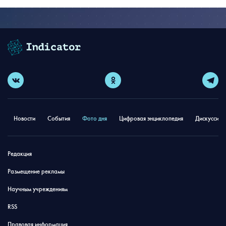
Новости
События
Фото дня
Цифровая энциклопедия
Дискуссион
Редакция
Размещение рекламы
Научным учреждениям
RSS
Правовая информация