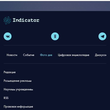
Новости
События
Фото дня
Цифровая энциклопедия
Дискуссион
Редакция
Размещение рекламы
Научным учреждениям
RSS
Правовая информация