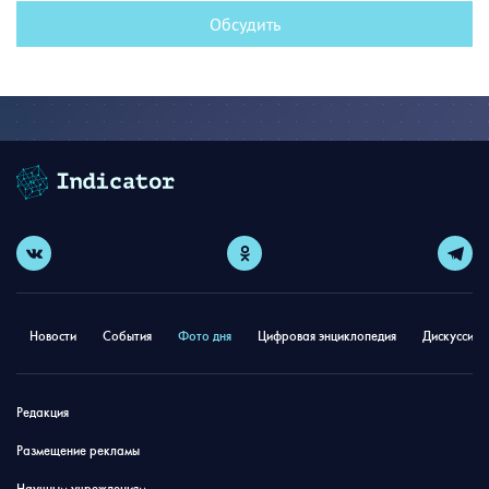
Обсудить
Новости
События
Фото дня
Цифровая энциклопедия
Дискуссион
Редакция
Размещение рекламы