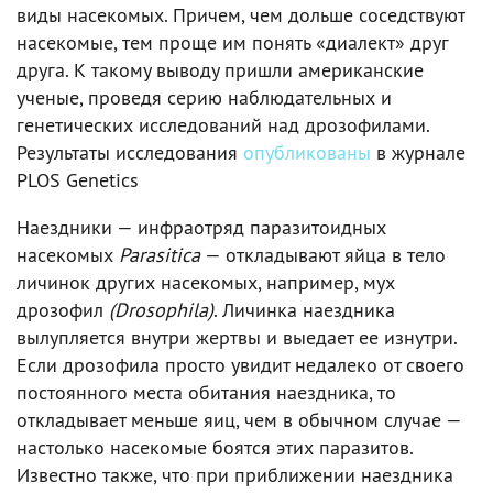
виды насекомых. Причем, чем дольше соседствуют
насекомые, тем проще им понять «диалект» друг
друга. К такому выводу пришли американские
ученые, проведя серию наблюдательных и
генетических исследований над дрозофилами.
Результаты исследования
опубликованы
в журнале
PLOS Genetics
Наездники — инфраотряд паразитоидных
насекомых
Parasitica
— откладывают яйца в тело
личинок других насекомых, например, мух
дрозофил
(Drosophila)
. Личинка наездника
вылупляется внутри жертвы и выедает ее изнутри.
Если дрозофила просто увидит недалеко от своего
постоянного места обитания наездника, то
откладывает меньше яиц, чем в обычном случае —
настолько насекомые боятся этих паразитов.
Известно также, что при приближении наездника