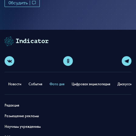
Обсудить
Новости
События
Фото дня
Цифровая энциклопедия
Дискуссион
Редакция
Размещение рекламы
Научным учреждениям