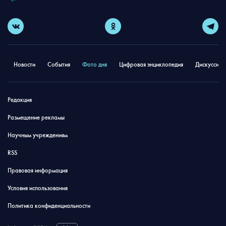
Новости
События
Фото дня
Цифровая энциклопедия
Дискуссион
Редакция
Размещение рекламы
Научным учреждениям
RSS
Правовая информация
Условия использования
Политика конфиденциальности