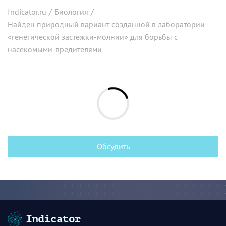
Indicator.ru
/
Биология
/
Найден природный вариант созданной в лаборатории
«генетической застежки-молнии» для борьбы с
насекомыми-вредителями
Обсудить