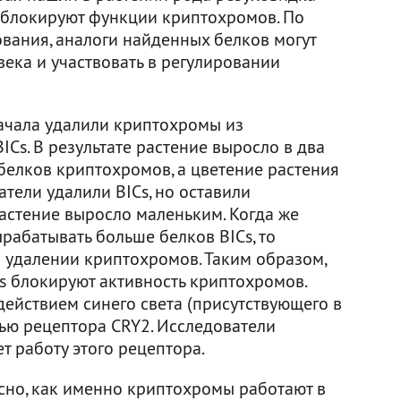
 блокируют функции криптохромов. По
вания, аналоги найденных белков могут
века и участвовать в регулировании
ачала удалили криптохромы из
ICs. В результате растение выросло в два
 белков криптохромов, а цветение растения
атели удалили BICs, но оставили
растение выросло маленьким. Когда же
рабатывать больше белков BICs, то
ри удалении криптохромов. Таким образом,
Cs блокируют активность криптохромов.
ействием синего света (присутствующего в
щью рецептора CRY2. Исследователи
т работу этого рецептора.
ясно, как именно криптохромы работают в