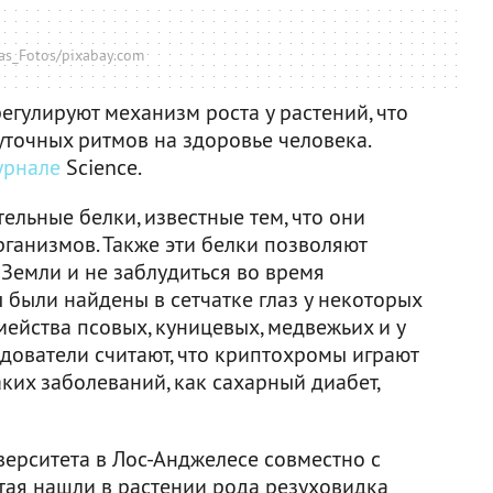
as_Fotos/pixabay.com
егулируют механизм роста у растений, что
уточных ритмов на здоровье человека.
урнале
Science.
ельные белки, известные тем, что они
ганизмов. Также эти белки позволяют
Земли и не заблудиться во время
 были найдены в сетчатке глаз у некоторых
мейства псовых, куницевых, медвежьих и у
дователи считают, что криптохромы играют
ких заболеваний, как сахарный диабет,
ерситета в Лос-Анджелесе совместно с
тая нашли в растении рода резуховидка