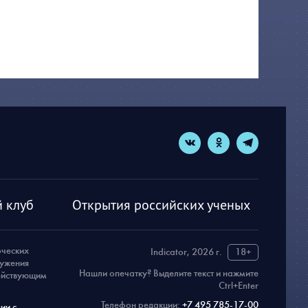
 клуб
Открытия российских ученых
рческих
Indicator, 2026 г.
18+
ружения
Нашли опечатку? Выделите текст и нажмите
действующим
Ctrl+Enter
Телефон редакции:
+7 495 785-17-00
ии с