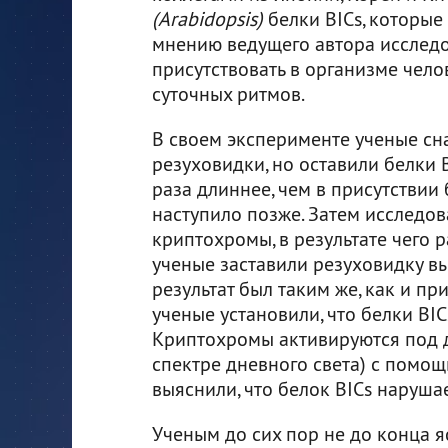
(Arabidopsis)
белки BICs, которые
мнению ведущего автора исследо
присутствовать в организме чело
суточных ритмов.
В своем эксперименте ученые сн
резуховидки, но оставили белки B
раза длиннее, чем в присутствии
наступило позже. Затем исследов
криптохромы, в результате чего 
ученые заставили резуховидку вы
результат был таким же, как и п
ученые установили, что белки BI
Криптохромы активируются под д
спектре дневного света) с помо
выяснили, что белок BICs нарушае
Ученым до сих пор не до конца 