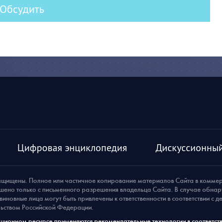
Обсудить
Цифровая энциклопедия
Дискуссионный
ащищены. Полное или частичное копирование материалов Сайта в комме
шено только с письменного разрешения владельца Сайта. В случае обна
виновные лица могут быть привлечены к ответственности в соответствии с 
ьством Российской Федерации.
ионном ресурсе применяются рекомендательные технологии в соответств