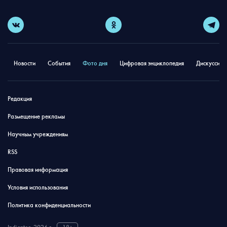
Новости
События
Фото дня
Цифровая энциклопедия
Дискуссион
Редакция
Размещение рекламы
Научным учреждениям
RSS
Правовая информация
Условия использования
Политика конфиденциальности