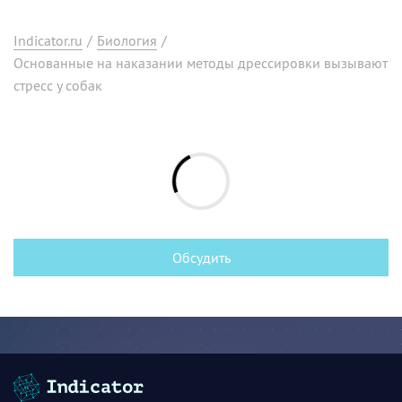
Indicator.ru
/
Биология
/
Основанные на наказании методы дрессировки вызывают
стресс у собак
Обсудить