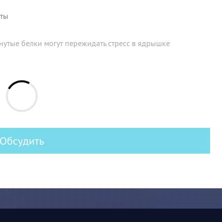
оты
нутые белки могут пережидать стресс в ядрышке
Обсудить