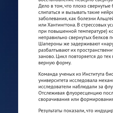
Дело в том, что плохо свернутые 
слипаться и вызывать такие ней
заболевания, как болезни Альцг
или Хантингтона. В стрессовых у
при повышенной температуре) к
неправильно свернутых белков п
Шапероны же задерживают «нару
разбалтывают их пространственну
заново. Цикл повторяется до тех
верную форму.
Команда ученых из Института би
университета исследовала механ
исследователи наблюдали за фл
Отслеживая флуоресценцию посл
сворачивания или формирования 
Результаты показали, что индуц