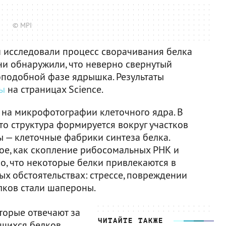
© MPI
 исследовали процесс сворачивания белка
Они обнаружили, что неверно свернутый
оподобной фазе ядрышка. Результаты
ы
на страницах Science.
на микрофотографии клеточного ядра. В
что структура формируется вокруг участков
 — клеточные фабрики синтеза белка.
ное, как скопление рибосомальных РНК и
о, что некоторые белки привлекаются в
х обстоятельствах: стрессе, повреждении
лков стали шапероны.
торые отвечают за
ЧИТАЙТЕ ТАКЖЕ
шихся белков.