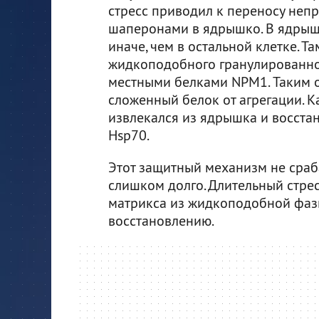
стресс приводил к переносу неп
шаперонами в ядрышко. В ядрыш
иначе, чем в остальной клетке. 
жидкоподобного гранулированно
местными белками NPM1. Таким 
сложенный белок от агрегации. К
извлекался из ядрышка и восст
Hsp70.
Этот защитный механизм не сраба
слишком долго. Длительный стре
матрикса из жидкоподобной фазы
восстановлению.