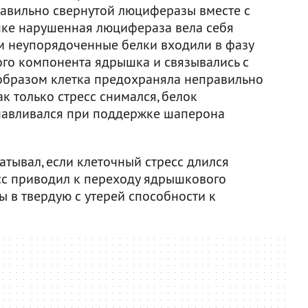
равильно свернутой люциферазы вместе с
ке нарушенная люцифераза вела себя
Там неупорядоченные белки входили в фазу
го компонента ядрышка и связывались с
образом клетка предохраняла неправильно
ак только стресс снимался, белок
анавливался при поддержке шаперона
тывал, если клеточный стресс длился
сс приводил к переходу ядрышкового
 в твердую с утерей способности к