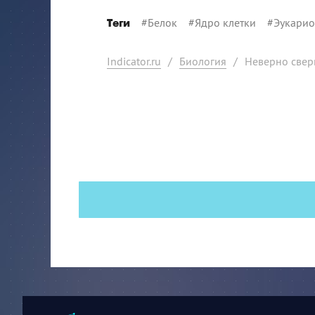
#
Белок
#
Ядро клетки
#
Эукари
Теги
Indicator.ru
/
Биология
/
Неверно свер