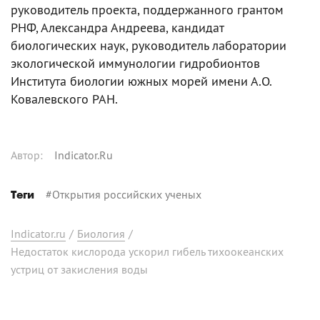
руководитель проекта, поддержанного грантом
РНФ, Александра Андреева, кандидат
биологических наук, руководитель лаборатории
экологической иммунологии гидробионтов
Института биологии южных морей имени А.О.
Ковалевского РАН.
Автор
:
Indicator.Ru
#
Открытия российских ученых
Теги
Indicator.ru
/
Биология
/
Недостаток кислорода ускорил гибель тихоокеанских
устриц от закисления воды