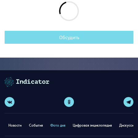
Обсудить
Новости
События
Фото дня
Цифровая энциклопедия
Дискуссион