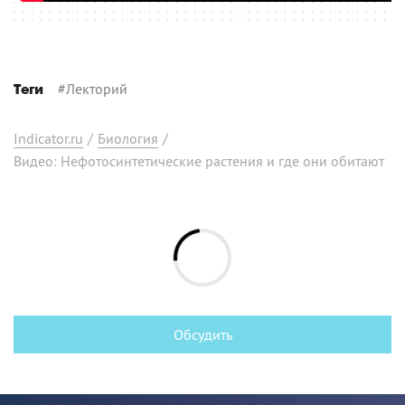
#
Лекторий
Теги
Indicator.ru
/
Биология
/
Видео: Нефотосинтетические растения и где они обитают
Обсудить