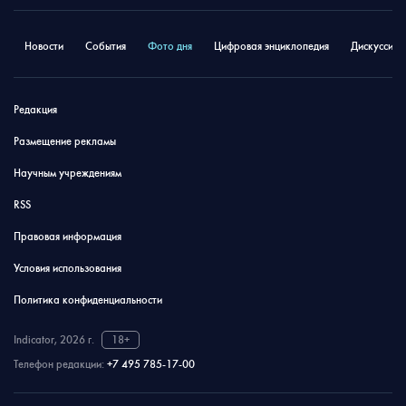
Новости
События
Фото дня
Цифровая энциклопедия
Дискуссион
Редакция
Размещение рекламы
Научным учреждениям
RSS
Правовая информация
Условия использования
Политика конфиденциальности
Indicator, 2026 г.
18+
Телефон редакции:
+7 495 785-17-00