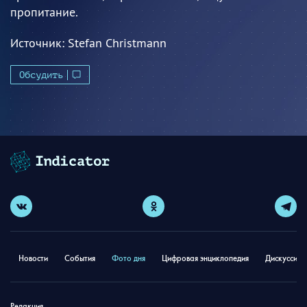
пропитание.
Источник:
Stefan Christmann
Обсудить
Новости
События
Фото дня
Цифровая энциклопедия
Дискуссион
Редакция