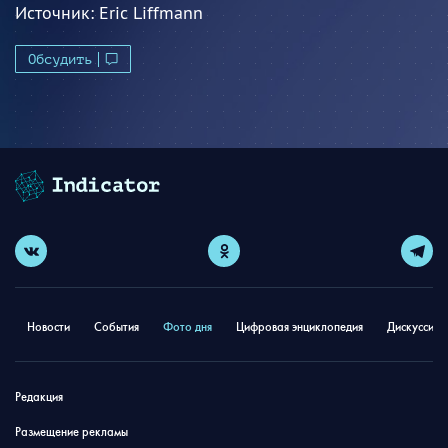
Источник:
Eric Liffmann
Обсудить
Новости
События
Фото дня
Цифровая энциклопедия
Дискуссион
Редакция
Размещение рекламы