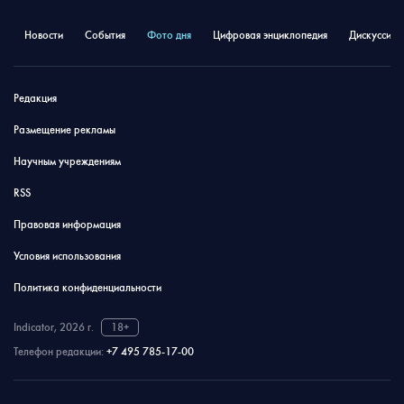
Новости
События
Фото дня
Цифровая энциклопедия
Дискуссион
Редакция
Размещение рекламы
Научным учреждениям
RSS
Правовая информация
Условия использования
Политика конфиденциальности
Indicator, 2026 г.
18+
Телефон редакции:
+7 495 785-17-00