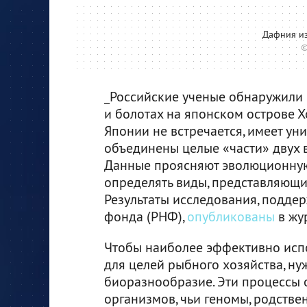
Дафния из
©
_Российские ученые обнаружили 
и болотах на японском острове Х
Японии не встречается, имеет ун
объединены целые «части» двух в
Данные проясняют эволюционную
определять виды, представляющи
Результаты исследования, подде
фонда (РНФ),
опубликованы
в жу
Чтобы наиболее эффективно испо
для целей рыбного хозяйства, ну
биоразнообразие. Эти процессы
организмов, чьи геномы, родстве