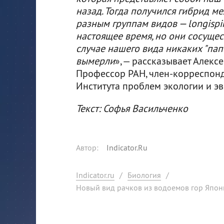
назад. Тогда получился гибрид ме
разным группам видов — longispin
настоящее время, но они сосущес
случае нашего вида никаких "пап"
вымерли
», — рассказывает Алекс
Профессор РАН, член-корреспонд
Института проблем экологии и э
Текст: Софья Васильченко
Автор
:
Indicator.Ru
Indicator.ru
/
Биология
/
Новый вид рачков из водоемов гор Япо