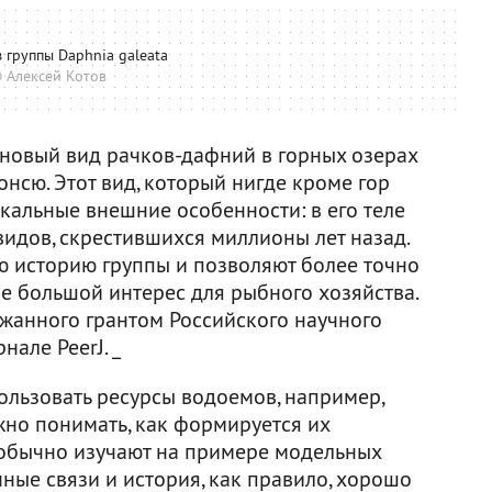
 группы Daphnia galeata
 Алексей Котов
новый вид рачков-дафний в горных озерах
онсю. Этот вид, который нигде кроме гор
икальные внешние особенности: в его теле
идов, скрестившихся миллионы лет назад.
 историю группы и позволяют более точно
е большой интерес для рыбного хозяйства.
ржанного грантом Российского научного
рнале PeerJ. _
льзовать ресурсы водоемов, например,
жно понимать, как формируется их
 обычно изучают на примере модельных
нные связи и история, как правило, хорошо