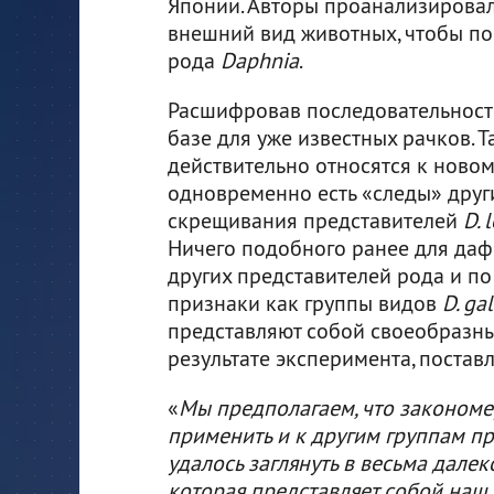
Японии. Авторы проанализировал
внешний вид животных, чтобы по
рода
Daphnia
.
Расшифровав последовательности 
базе для уже известных рачков. 
действительно относятся к новому
одновременно есть «следы» друг
скрещивания представителей
D. 
Ничего подобного ранее для даф
других представителей рода и по
признаки как группы видов
D. ga
представляют собой своеобразн
результате эксперимента, постав
«
Мы предполагаем, что закономе
применить и к другим группам п
удалось заглянуть в весьма далек
которая представляет собой наш