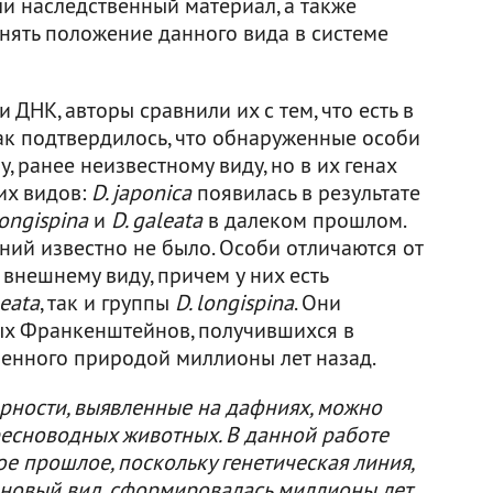
и наследственный материал, а также
нять положение данного вида в системе
ДНК, авторы сравнили их с тем, что есть в
Так подтвердилось, что обнаруженные особи
, ранее неизвестному виду, но в их генах
их видов:
D. japonica
появилась в результате
longispina
и
D. galeata
в далеком прошлом.
ний известно не было. Особи отличаются от
 внешнему виду, причем у них есть
leata
, так и группы
D. longispina
. Они
ых Франкенштейнов, получившихся в
ленного природой миллионы лет назад.
рности, выявленные на дафниях, можно
ресноводных животных. В данной работе
ое прошлое, поскольку генетическая линия,
 новый вид, сформировалась миллионы лет