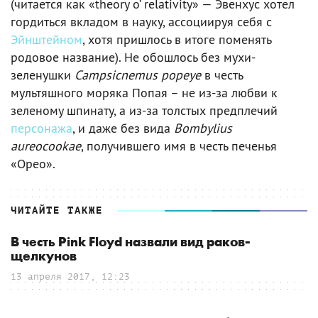
(читается как «theory o’ relativity» — Эвенхус хотел
гордиться вкладом в науку, ассоциируя себя с
Эйнштейном
, хотя пришлось в итоге поменять
родовое название). Не обошлось без мухи-
зеленушки
Campsicnemus popeye
в честь
мультяшного моряка Попая – не из-за любви к
зеленому шпинату, а из-за толстых предплечий
персонажа
, и даже без вида
Bombylius
aureocookae
, получившего имя в честь печенья
«Орео».
ЧИТАЙТЕ ТАКЖЕ
В честь Pink Floyd назвали вид раков-
щелкунов
13 апреля 2017, 12:23