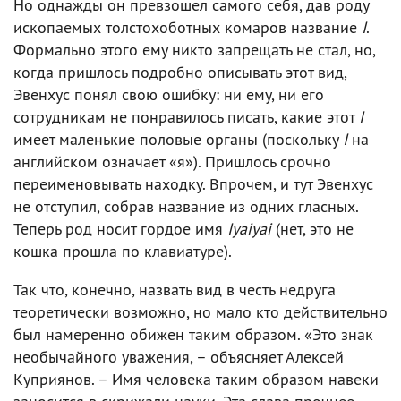
Но однажды он превзошел самого себя, дав роду
ископаемых толстохоботных комаров название
I
.
Формально этого ему никто запрещать не стал, но,
когда пришлось подробно описывать этот вид,
Эвенхус понял свою ошибку: ни ему, ни его
сотрудникам не понравилось писать, какие этот
I
имеет маленькие половые органы (поскольку
I
на
английском означает «я»). Пришлось срочно
переименовывать находку. Впрочем, и тут Эвенхус
не отступил, собрав название из одних гласных.
Теперь род носит гордое имя
Iyaiyai
(нет, это не
кошка прошла по клавиатуре).
Так что, конечно, назвать вид в честь недруга
теоретически возможно, но мало кто действительно
был намеренно обижен таким образом. «Это знак
необычайного уважения, – объясняет Алексей
Куприянов. – Имя человека таким образом навеки