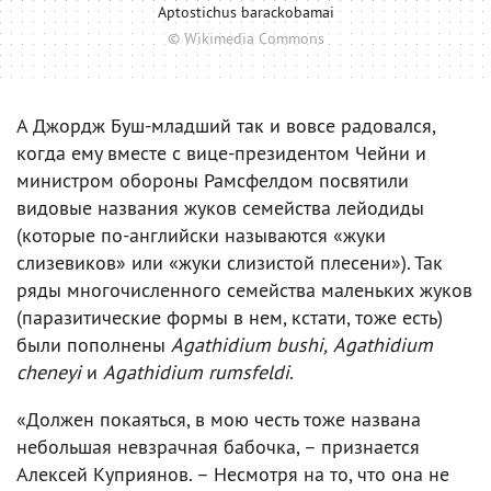
Aptostichus barackobamai
© Wikimedia Commons
А Джордж Буш-младший так и вовсе радовался,
когда ему вместе с вице-президентом Чейни и
министром обороны Рамсфелдом посвятили
видовые названия жуков семейства лейодиды
(которые по-английски называются «жуки
слизевиков» или «жуки слизистой плесени»). Так
ряды многочисленного семейства маленьких жуков
(паразитические формы в нем, кстати, тоже есть)
были пополнены
Agathidium bushi,
Agathidium
cheneyi
и
Agathidium rumsfeldi
.
«Должен покаяться, в мою честь тоже названа
небольшая невзрачная бабочка, – признается
Алексей Куприянов. – Несмотря на то, что она не