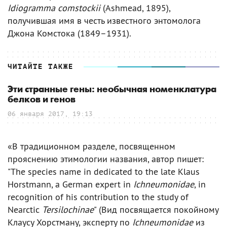
Idiogramma comstockii
(Ashmead, 1895),
получившая имя в честь известного энтомолога
Джона Комстока (1849–1931).
ЧИТАЙТЕ ТАКЖЕ
Эти странные гены: необычная номенклатура
белков и генов
06 января 2017, 19:13
«В традиционном разделе, посвященном
прояснению этимологии названия, автор пишет:
"The species name in dedicated to the late Klaus
Horstmann, a German expert in
Ichneumonidae
, in
recognition of his contribution to the study of
Nearctic
Tersilochinae
" (Вид посвящается покойному
Клаусу Хорстману, эксперту по
Ichneumonidae
из