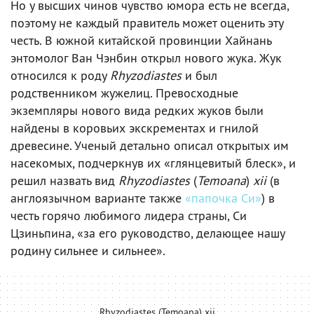
Но у высших чинов чувство юмора есть не всегда,
поэтому не каждый правитель может оценить эту
честь. В южной китайской провинции Хайнань
энтомолог Ван Чэнбин открыл нового жука. Жук
относился к роду
Rhyzodiastes
и был
родственником жужелиц. Превосходные
экземпляры нового вида редких жуков были
найдены в коровьих экскрементах и гнилой
древесине. Ученый детально описал открытых им
насекомых, подчеркнув их «глянцевитый блеск», и
решил назвать вид
Rhyzodiastes
(
Temoana
)
xii
(в
англоязычном варианте также
«папочка Си»
) в
честь горячо любимого лидера страны, Си
Цзиньпина, «за его руководство, делающее нашу
родину сильнее и сильнее».
Rhyzodiastes (Temoana) xii