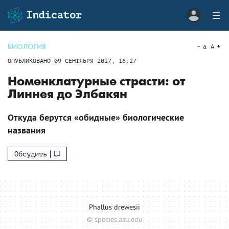
БИОЛОГИЯ
a
A
ОПУБЛИКОВАНО
09 СЕНТЯБРЯ 2017, 16:27
Номенклатурные страсти: от
Линнея до Элбакян
Откуда берутся «обидные» биологические
названия
Обсудить
Phallus drewesii
© species.asu.edu