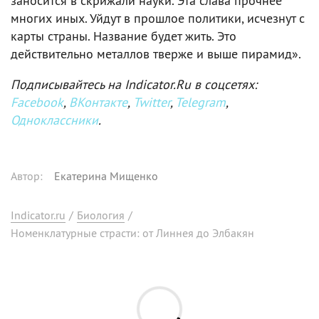
заносится в скрижали науки. Эта слава прочнее
многих иных. Уйдут в прошлое политики, исчезнут с
карты страны. Название будет жить. Это
действительно металлов тверже и выше пирамид».
Подписывайтесь на Indicator.Ru в соцсетях:
Facebook
,
ВКонтакте
,
Twitter
,
Telegram
,
Одноклассники
.
Автор
:
Екатерина Мищенко
Indicator.ru
/
Биология
/
Номенклатурные страсти: от Линнея до Элбакян