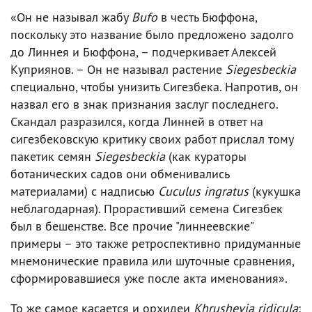
«Он не называл жабу
Bufo
в честь Бюффона,
поскольку это название было предложено задолго
до Линнея и Бюффона, – подчеркивает Алексей
Куприянов. – Он не называл растение
Siegesbeckia
специально, чтобы унизить Сигезбека. Напротив, он
назвал его в знак признания заслуг последнего.
Скандал разразился, когда Линней в ответ на
сигезбековскую критику своих работ прислал тому
пакетик семян
Siegesbeckia
(как кураторы
ботанических садов они обменивались
материалами) с надписью
Cuculus ingratus
(кукушка
неблагодарная). Прорастивший семена Сигезбек
был в бешенстве. Все прочие "линнеевские"
примеры – это также ретроспективно придуманные
мнемонические правила или шуточные сравнения,
сформировавшиеся уже после акта именования».
То же самое касается и орхидеи
Khrushevia ridicula
: