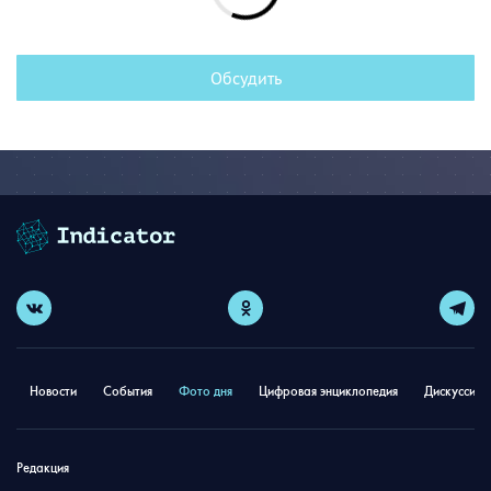
Обсудить
Новости
События
Фото дня
Цифровая энциклопедия
Дискуссион
Редакция