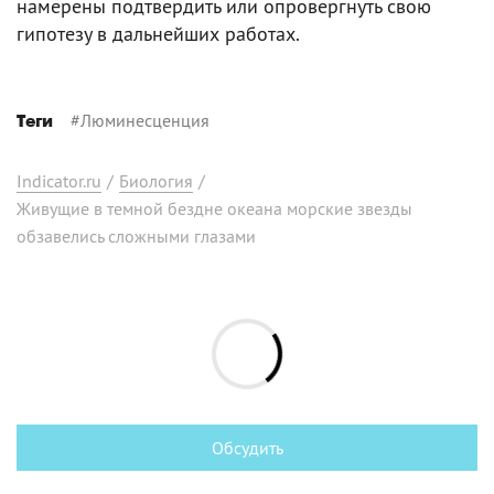
намерены подтвердить или опровергнуть свою
гипотезу в дальнейших работах.
#
Люминесценция
Теги
Indicator.ru
/
Биология
/
Живущие в темной бездне океана морские звезды
обзавелись сложными глазами
Обсудить