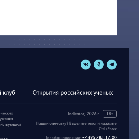
 клуб
Открытия российских ученых
рческих
Indicator, 2026 г.
18+
ружения
Нашли опечатку? Выделите текст и нажмите
действующим
Ctrl+Enter
Телефон редакции:
+7 495 785-17-00
ии с