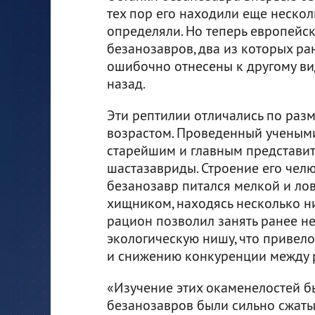
тех пор его находили еще нескол
определяли. Но теперь европейс
безанозавров, два из которых ра
ошибочно отнесены к другому вид
назад.
Эти рептилии отличались по разме
возрастом. Проведенный учеными
старейшим и главным представит
шастазавриды. Строение его челю
безанозавр питался мелкой и ло
хищником, находясь несколько н
рацион позволил занять ранее н
экологическую нишу, что привел
и снижению конкуренции между 
«Изучение этих окаменелостей б
безанозавров были сильно сжаты