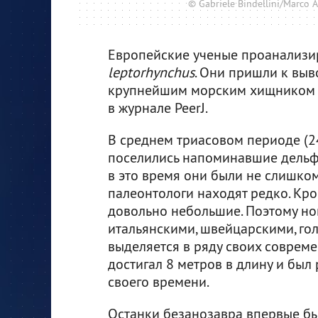
© Gabriele Bindellini/Marco A
Европейские ученые проанализи
leptorhynchus
. Они пришли к выво
крупнейшим морским хищником в
в журнале PeerJ.
В среднем триасовом периоде (24
поселились напоминавшие дельф
в это время они были не слишко
палеонтологи находят редко. Кро
довольно небольшие. Поэтому н
итальянскими, швейцарскими, го
выделяется в ряду своих соврем
достигал 8 метров в длину и бы
своего времени.
Останки безанозавра впервые бы