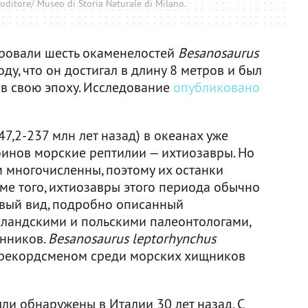
uditore/ Museo di Storia Naturale di Milano.
ровали шесть окаменелостей
Besanosaurus
ду, что он достигал в длину 8 метров и был
 свою эпоху. Исследование
опубликовано
7,2-237 млн лет назад) в океанах уже
инов морские рептилии — ихтиозавры. Но
м многочисленны, поэтому их останки
ме того, ихтиозавры этого периода обычно
овый вид, подробно описанный
лландскими и польскими палеонтологами,
енников.
Besanosaurus leptorhynchus
л рекордсменом среди морских хищников
ли обнаружены в Италии 30 лет назад. С