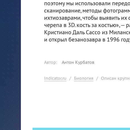
поэтому мы использовали перед
сканирование, методы фотограмм
ихтиозаврами, чтобы выявить их
черепа в 3D. кость за костью», —
Кристиано Даль Сассо из Миланск
и открыл безанозавра в 1996 год
Автор
:
Антон Курбатов
Indicator.ru
/
Биология
/
Описан крупн