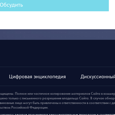
Обсудить
Цифровая энциклопедия
Дискуссионный
ащищены. Полное или частичное копирование материалов Сайта в комме
шено только с письменного разрешения владельца Сайта. В случае обна
виновные лица могут быть привлечены к ответственности в соответствии с 
ьством Российской Федерации.
ионном ресурсе применяются рекомендательные технологии в соответств