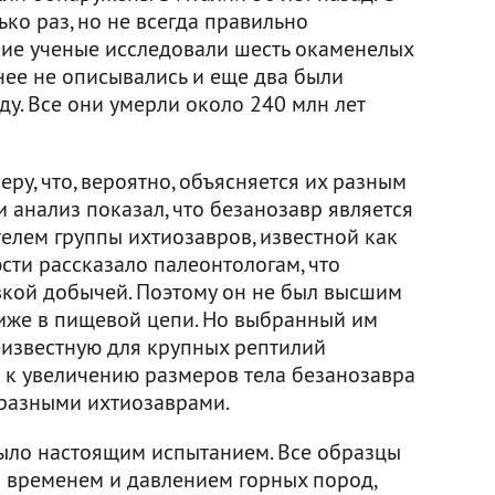
ько раз, но не всегда правильно
кие ученые исследовали шесть окаменелых
нее не описывались и еще два были
у. Все они умерли около 240 млн лет
ру, что, вероятно, объясняется их разным
 анализ показал, что безанозавр является
елем группы ихтиозавров, известной как
сти рассказало палеонтологам, что
вкой добычей. Поэтому он не был высшим
иже в пищевой цепи. Но выбранный им
еизвестную для крупных рептилий
о к увеличению размеров тела безанозавра
разными ихтиозаврами.
ыло настоящим испытанием. Все образцы
 временем и давлением горных пород,