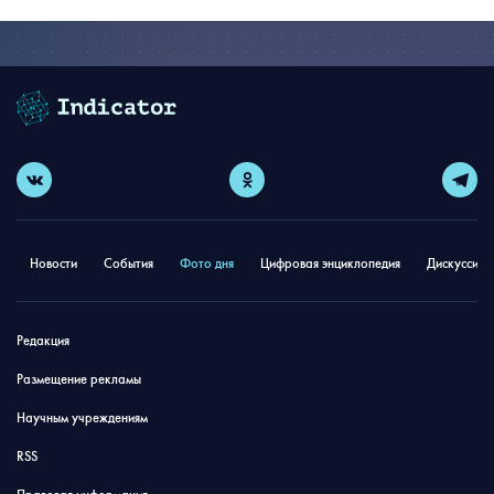
Новости
События
Фото дня
Цифровая энциклопедия
Дискуссион
Редакция
Размещение рекламы
Научным учреждениям
RSS