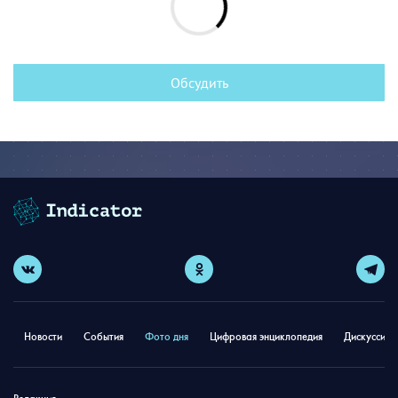
Обсудить
Новости
События
Фото дня
Цифровая энциклопедия
Дискуссион