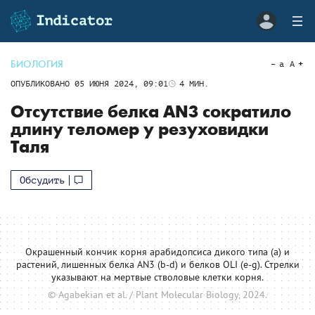
БИОЛОГИЯ
a
A
ОПУБЛИКОВАНО
05 ИЮНЯ 2024, 09:01
4
МИН.
Отсутствие белка AN3 сократило
длину теломер у резуховидки
Таля
Обсудить
Окрашенный кончик корня арабидопсиса дикого типа (а) и
растений, лишенных белка AN3 (b-d) и белков OLI (e-g). Стрелки
указывают на мертвые стволовые клетки корня.
© Agabekian et al. / Plant Molecular Biology, 2024.