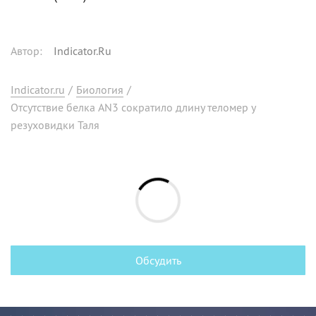
Автор
:
Indicator.Ru
Indicator.ru
/
Биология
/
Отсутствие белка AN3 сократило длину теломер у
резуховидки Таля
Обсудить