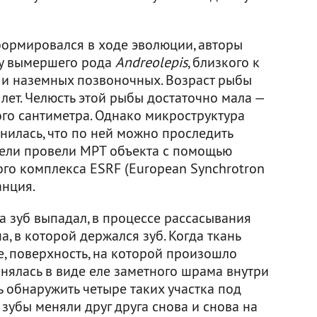
сформировался в ходе эволюции, авторы
у вымершего рода
Andreolepis
, близкого к
 и наземных позвоночных. Возраст рыбы
лет. Челюсть этой рыбы достаточно мала —
ого сантиметра. Однако микроструктура
нилась, что по ней можно проследить
тели провели МРТ объекта с помощью
ого комплекса ESRF (European Synchrotron
анция.
да зуб выпадал, в процессе рассасывания
, в которой держался зуб. Когда ткань
е, поверхность, на которой произошло
нялась в виде еле заметного шрама внутри
ь обнаружить четыре таких участка под
 зубы меняли друг друга снова и снова на