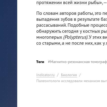
протяжении всей жизни рыбы», —
По словам авторов работы, это 
выпадения зубов в результате ба
рассасываний. Подобные процесс
обнаружить сегодня у костных р
многоперых
(Polypterus)
. У этих
со старыми, а не после них, как у
#
Магнитно-резонансная томогра
Теги
Indicator.ru
/
Биология
/
Палеонтологи исследовали механизм вып