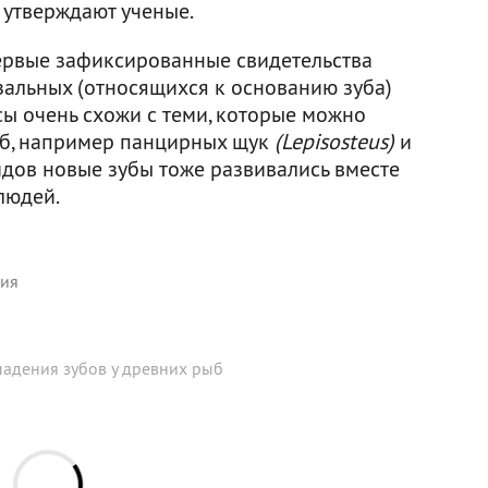
 утверждают ученые.
первые зафиксированные свидетельства
зальных (относящихся к основанию зуба)
ы очень схожи с теми, которые можно
ыб, например панцирных щук
(Lepisosteus)
и
 видов новые зубы тоже развивались вместе
 людей.
фия
адения зубов у древних рыб