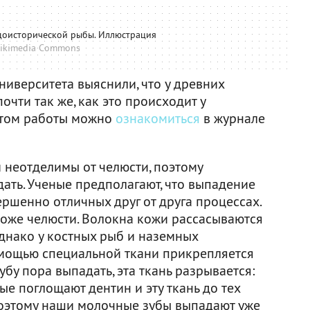
 доисторической рыбы. Иллюстрация
ikimedia Commons
ниверситета выяснили, что у древних
чти так же, как это происходит у
стом работы можно
ознакомиться
в журнале
 неотделимы от челюсти, поэтому
дать. Ученые предполагают, что выпадение
ршенно отличных друг от друга процессах.
 коже челюсти. Волокна кожи рассасываются
Однако у костных рыб и наземных
помощью специальной ткани прикрепляется
убу пора выпадать, эта ткань разрывается:
ые поглощают дентин и эту ткань до тех
 Поэтому наши молочные зубы выпадают уже