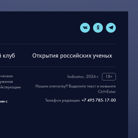
 клуб
Открытия российских ученых
рческих
Indicator, 2026 г.
18+
ружения
Нашли опечатку? Выделите текст и нажмите
действующим
Ctrl+Enter
Телефон редакции:
+7 495 785-17-00
ии с