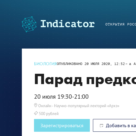
ОТКРЫТИЯ РОС
БИОЛОГИЯ
ОПУБЛИКОВАНО
20 ИЮЛЯ 2020, 12:52
a
A
Парад предк
20 июля 19:30-21:00
Онлайн
- Научно-популярный лекторий «Архэ»
500 рублей
Зарегистрироваться
Добавить в к