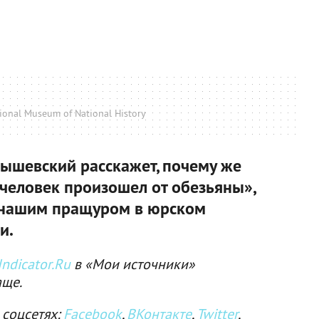
ional Museum of National History
ышевский расскажет, почему же
«человек произошел от обезьяны»,
л нашим пращуром в юрском
и.
ndicator.Ru
в «Мои источники»
аще.
 соцсетях:
Facebook
,
ВКонтакте
,
Twitter
,