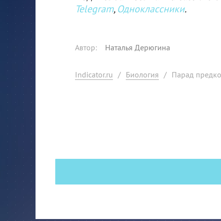
Telegram
,
Одноклассники
.
Автор
:
Наталья Дерюгина
Indicator.ru
/
Биология
/
Парад предк