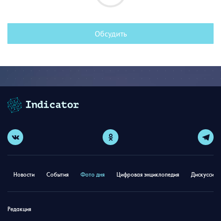
Обсудить
Новости
События
Фото дня
Цифровая энциклопедия
Дискуссион
Редакция