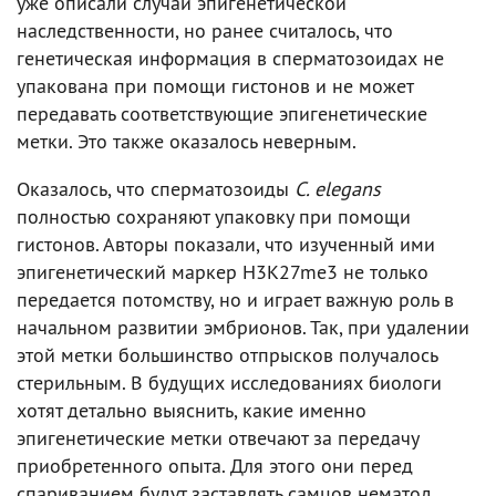
уже описали случаи эпигенетической
наследственности, но ранее считалось, что
генетическая информация в сперматозоидах не
упакована при помощи гистонов и не может
передавать соответствующие эпигенетические
метки. Это также оказалось неверным.
Оказалось, что сперматозоиды
C. elegans
полностью сохраняют упаковку при помощи
гистонов. Авторы показали, что изученный ими
эпигенетический маркер H3K27me3 не только
передается потомству, но и играет важную роль в
начальном развитии эмбрионов. Так, при удалении
этой метки большинство отпрысков получалось
стерильным. В будущих исследованиях биологи
хотят детально выяснить, какие именно
эпигенетические метки отвечают за передачу
приобретенного опыта. Для этого они перед
спариванием будут заставлять самцов нематод