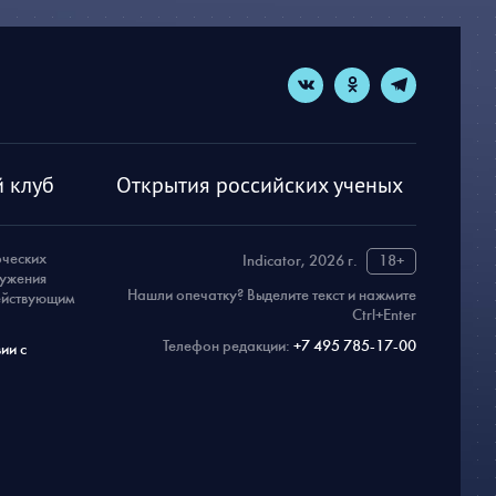
 клуб
Открытия российских ученых
рческих
Indicator, 2026 г.
18+
ружения
Нашли опечатку? Выделите текст и нажмите
действующим
Ctrl+Enter
Телефон редакции:
+7 495 785-17-00
ии с