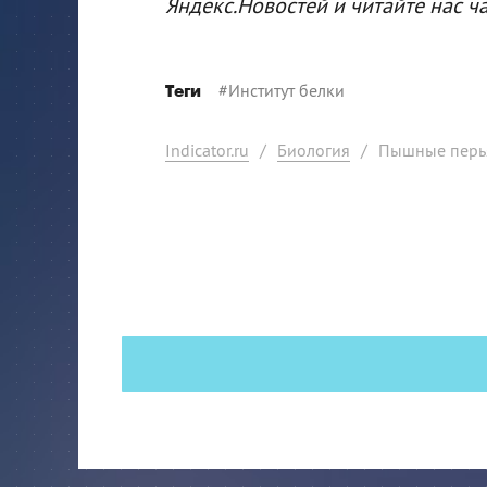
Яндекс.Новостей и читайте нас ч
#
Институт белки
Теги
Indicator.ru
/
Биология
/
Пышные перья