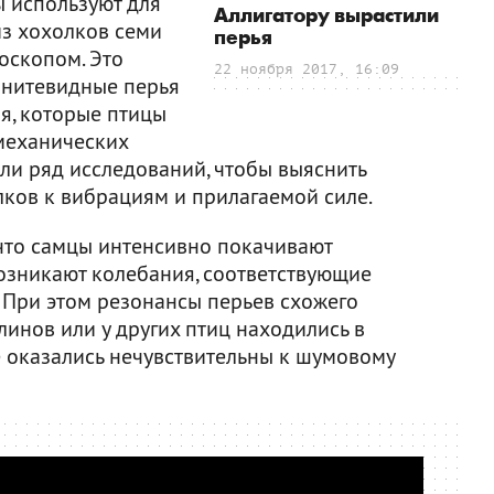
ы используют для
Аллигатору вырастили
из хохолков семи
перья
оскопом. Это
22 ноября 2017, 16:09
ь нитевидные перья
я, которые птицы
 механических
ли ряд исследований, чтобы выяснить
лков к вибрациям и прилагаемой силе.
, что самцы интенсивно покачивают
озникают колебания, соответствующие
 При этом резонансы перьев схожего
линов или у других птиц находились в
е оказались нечувствительны к шумовому