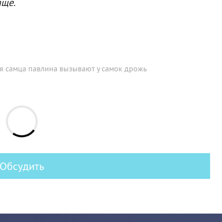
аще.
 самца павлина вызывают у самок дрожь
Обсудить