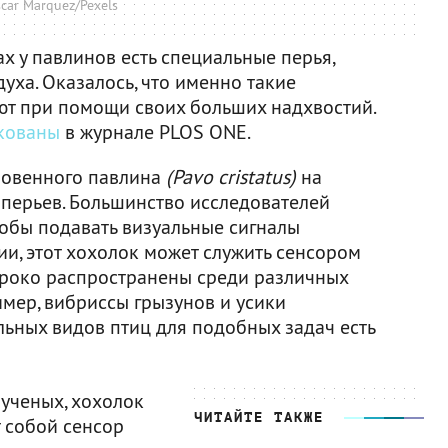
car Marquez/Pexels
ах у павлинов есть специальные перья,
уха. Оказалось, что именно такие
ют при помощи своих больших надхвостий.
кованы
в журнале PLOS ONE.
кновенного павлина
(Pavo cristatus)
на
 перьев. Большинство исследователей
 чтобы подавать визуальные сигналы
ии, этот хохолок может служить сенсором
ироко распространены среди различных
имер, вибриссы грызунов и усики
ельных видов птиц для подобных задач есть
ученых, хохолок
ЧИТАЙТЕ ТАКЖЕ
 собой сенсор