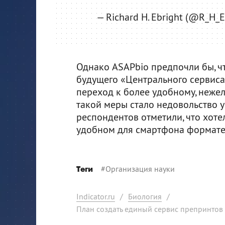
— Richard H. Ebright (@R_H_E
Однако ASAPbio предпочли бы, чт
будущего «Центрального сервиса»
переход к более удобному, неже
такой меры стало недовольство у
респондентов отметили, что хоте
удобном для смартфона формате
#
Организация науки
Теги
Indicator.ru
/
Биология
/
План создать единый сервис препринтов