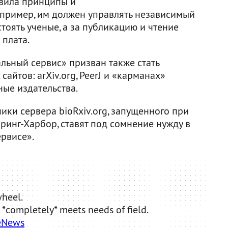
авила принципы и
пример, им должен управлять независимый
стоять ученые, а за публикацию и чтение
 плата.
льный сервис» призван также стать
сайтов: arXiv.org, PeerJ и «карманах»
ные издательства.
ки сервера bioRxiv.org, запущенного при
инг-Харбор, ставят под сомнение нужду в
рвисе».
wheel.
d *completely* meets needs of field.
eNews