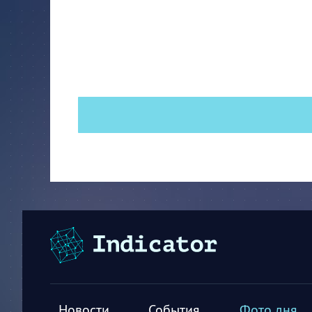
Новости
События
Фото дня