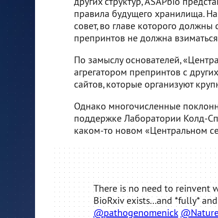
других структур, ASAPbio предст
правила будущего хранилища. На
совет, во главе которого должны 
препринтов не должна взиматься
По замыслу основателей, «Центра
агрегатором препринтов с других 
сайтов, которые организуют круп
Однако многочисленные поклонни
поддержке Лаборатории Колд-Спр
каком-то новом «Центральном се
There is no need to reinvent 
BioRxiv exists...and *fully* an
@pathogenomenick
@Natur