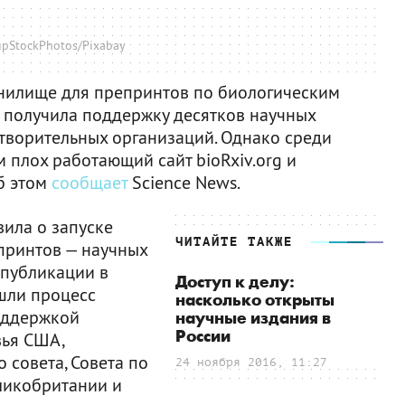
upStockPhotos/Pixabay
анилище для препринтов по биологическим
 получила поддержку десятков научных
отворительных организаций. Однако среди
м плох работающий сайт bioRxiv.org и
Об этом
сообщает
Science News.
вила о запуске
ЧИТАЙТЕ ТАКЖЕ
принтов — научных
 публикации в
Доступ к делу:
шли процесс
насколько открыты
оддержкой
научные издания в
России
вья США,
 совета, Совета по
24 ноября 2016, 11:27
ликобритании и