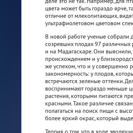
деле это не так. Например, для п
цвета может быть гораздо ярче, та
отличие от млекопитающих, видят
ультрафиолетовом цветовом спек
В новой работе ученые собрали 
созревших плодах 97 различных р
и на Мадагаскаре. Они выяснили, 
происхождением и у близкородст
же успехом, что и у совершенно 
закономерность: у плодов, кото
встречаются зеленые оттенки. Де
воспринимают гораздо меньше цве
растения, которыми питаются пр
красными. Такое различие связан
полагаться на поиск пищи с выс
более яркий окрас, который выде
Теория о том, что в ходе эволюц