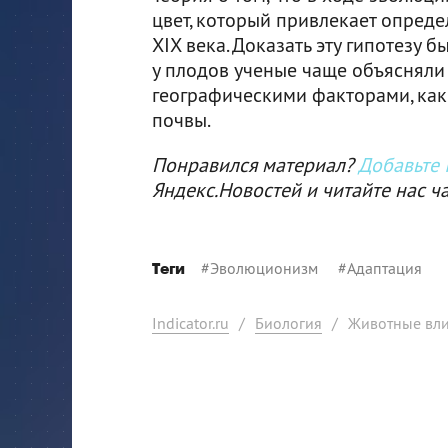
цвет, который привлекает опред
XIX века. Доказать эту гипотезу 
у плодов ученые чаще объяснял
географическими факторами, как 
почвы.
Понравился материал?
Добавьте I
Яндекс.Новостей и читайте нас ч
#
Эволюционизм
#
Адаптация
Теги
Indicator.ru
/
Биология
/
Животные вли