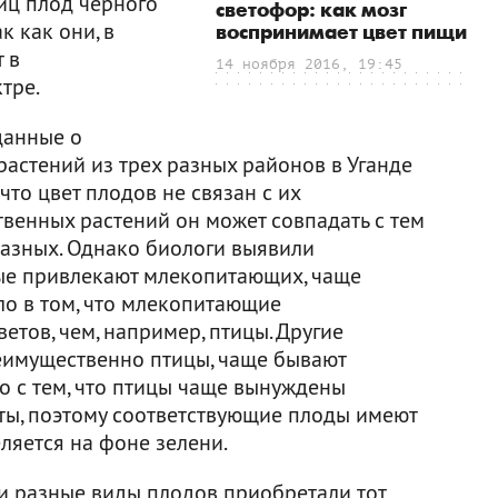
тиц плод черного
светофор: как мозг
к как они, в
воспринимает цвет пищи
 в
14 ноября 2016, 19:45
тре.
данные о
астений из трех разных районов в Уганде
что цвет плодов не связан с их
венных растений он может совпадать с тем
разных. Однако биологи выявили
рые привлекают млекопитающих, чаще
ло в том, что млекопитающие
тов, чем, например, птицы. Другие
еимущественно птицы, чаще бывают
о с тем, что птицы чаще вынуждены
оты, поэтому соответствующие плоды имеют
ляется на фоне зелени.
ии разные виды плодов приобретали тот