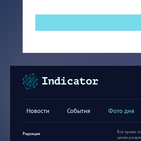
Новости
События
Фото дня
Все права з
Редакция
целях разре