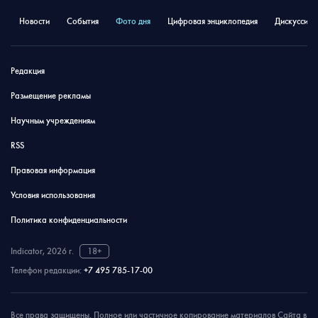
Новости
События
Фото дня
Цифровая энциклопедия
Дискуссион
Редакция
Размещение рекламы
Научным учреждениям
RSS
Правовая информация
Условия использования
Политика конфиденциальности
Indicator, 2026 г.
18+
Телефон редакции:
+7 495 785-17-00
Все права защищены. Полное или частичное копирование материалов Сайта в