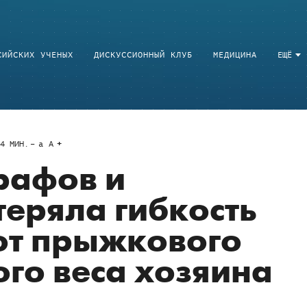
СИЙСКИХ УЧЕНЫХ
ДИСКУССИОННЫЙ КЛУБ
МЕДИЦИНА
ЕЩЁ
4
МИН.
a
A
рафов и
теряла гибкость
 от прыжкового
ого веса хозяина