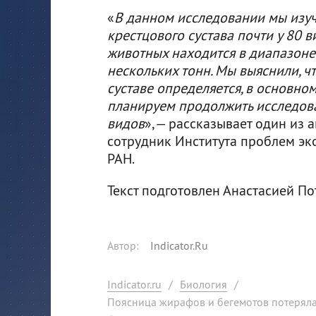
«
В данном исследовании мы изу
крестцового сустава почти у 80 
животных находится в диапазоне
нескольких тонн. Мы выяснили, 
суставе определяется, в основно
планируем продолжить исследов
видов
», — рассказывает один из 
сотрудник Института проблем эк
РАН.
Текст подготовлен Анастасией П
Автор
:
Indicator.Ru
Indicator.ru
/
Биология
/
Поясница жирафов и бегемотов потеряла 