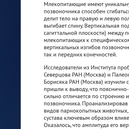
Млекопитающие имеют уникальну
позвоночника способен сгибаться 
делит тело на правую и левую по
выгибает спину. Вертикальная под
сагиттальной плоскости) между 
млекопитающих к специфическому 
вертикальных изгибов позвоночн
так и передних конечностей.
Исследователи из Института проб
Северцова РАН (Москва) и Палеон
Борисяка РАН (Москва) изучили
пришли к выводу, что пояснично-
сильно отличается по строению и
позвоночника. Проанализировав 
видов парнокопытных животных, у
сустава ключевым образом влияе
Оказалось, что амплитуда его ве