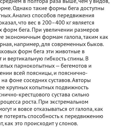
среднем в полтора раза выше, чем у видов,
рме. Однако такие формы бега доступны
тных. Анализ способов передвижения
азал, что вес в 200–400 кг является
 форм бега. При увеличении размеров
ее экономичным формам галопа, таким как
рная, например, для современных быков.
ковых форм бега эти животные в
 и вертикальную гибкость спины. В
яжелых парнокопытных — бегемотов и
ении всей поясницы, и пояснично-
 на фоне соседних суставов. Авторы
олее крупных копытных подвижность
снично-крестцового сустава сильно
процесса роста. При экстремальном
гут и вовсе отказываться от галопа, как
же потерять способность к передвижению
, как это происходит у слонов.