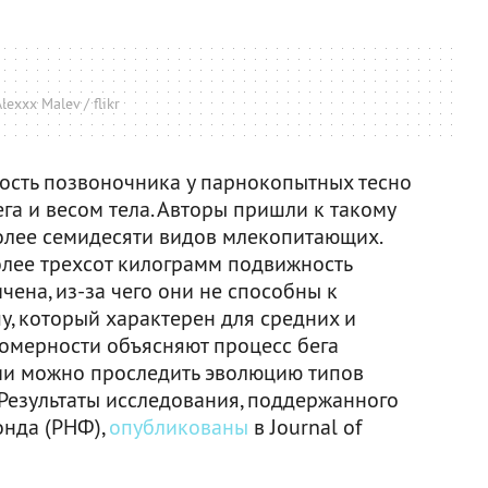
lexxx Malev / flikr
ость позвоночника у парнокопытных тесно
га и весом тела. Авторы пришли к такому
олее семидесяти видов млекопитающих.
олее трехсот килограмм подвижность
чена, из-за чего они не способны к
у, который характерен для средних и
омерности объясняют процесс бега
ии можно проследить эволюцию типов
 Результаты исследования, поддержанного
онда (РНФ),
опубликованы
в Journal of