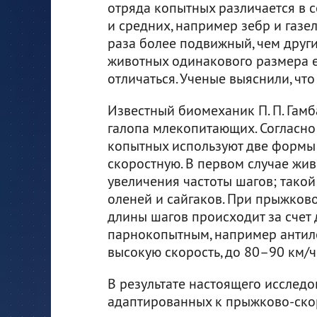
отряда копытных различается в се
и средних, например зебр и газе
раза более подвижный, чем други
животных одинакового размера е
отличаться. Ученые выяснили, что
Известный биомеханик П. П. Га
галопа млекопитающих. Согласно
копытных используют две формы 
скоростную. В первом случае жив
увеличения частоты шагов; такой
оленей и сайгаков. При прыжков
длины шагов происходит за счет
парнокопытным, например антило
высокую скорость, до 80–90 км/ч
В результате настоящего исследов
адаптированных к прыжково-скор