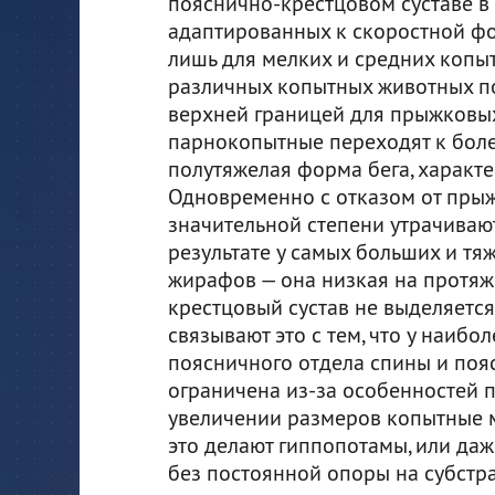
пояснично-крестцовом суставе в 
адаптированных к скоростной фо
лишь для мелких и средних копы
различных копытных животных пок
верхней границей для прыжковых
парнокопытные переходят к бол
полутяжелая форма бега, характе
Одновременно с отказом от прыж
значительной степени утрачивают
результате у самых больших и т
жирафов — она низкая на протяж
крестцовый сустав не выделяется
связывают это с тем, что у наиб
поясничного отдела спины и поя
ограничена из-за особенностей 
увеличении размеров копытные мо
это делают гиппопотамы, или да
без постоянной опоры на субстрат