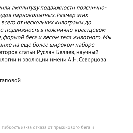
чили амплитуду подвижности пояснично-
видов парнокопытных. Размер этих
 всего от нескольких килограмм до
что подвижность в пояснично-крестцовом
м, формой бега и весом тела животного. Мы
ание на еще более широком наборе
авторов статьи Руслан Беляев, научный
ологии и эволюции имени А.Н. Северцова
отаповой
гибкость из-за отказа от прыжкового бега и