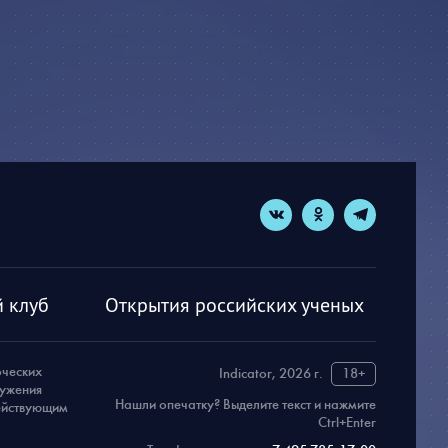
 клуб
Открытия российских ученых
рческих
Indicator, 2026 г.
18+
ружения
Нашли опечатку? Выделите текст и нажмите
действующим
Ctrl+Enter