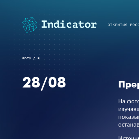
ОТКРЫТИЯ РОС
Фото дня
28/08
Пре
На фот
изучавш
показы
останав
Источн