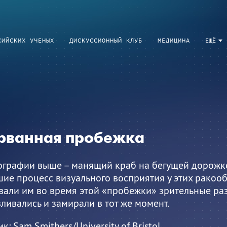
СИЙСКИХ УЧЕНЫХ
ДИСКУССИОННЫЙ КЛУБ
МЕДИЦИНА
ЕЩЁ
рванная пробежка
ографии выше – манящий краб на бегущей дорожке
ие процесс визуального восприятия у этих ракооб
вали им во время этой «пробежки» зрительные ра
ливались и замирали в тот же момент.
ик:
Sam Smithers/University of Bristol