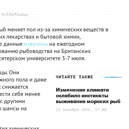
 41330/Pixabay
ыб меняет пол из-за химических веществ в
их лекарствах и бытовой химии,
ие данные
озвучены
на ежегодном
ованию рыбоводства на Британских
сетерском университете 3-7 июля.
цы. Они
ЧИТАЙТЕ ТАКЖЕ
жного пола и даже
х снижается
Изменение климата
ести себя менее
ослабило инстинкты
 с другими
выживания морских рыб
х шансы на
22 октября 2016, 17:08
этих химических