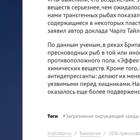
веществ серьезнее, чем ожидало
нами трансгенных рыбах показал
содержащиеся в некоторых пластм
заявил автор доклада Чарлз Тайл
По данным ученым, в реках Брит
пресноводных рыб в той или ино
противоположного пола. «Эффект
химических веществ. Кроме того,
антидепрессанты: делают их мене
уязвимыми перед хищниками. На
оказалось еще более подвержено
#
Загрязнение окружающей среды
Теги
Indicator.ru
/
Биология
/
20% пресново