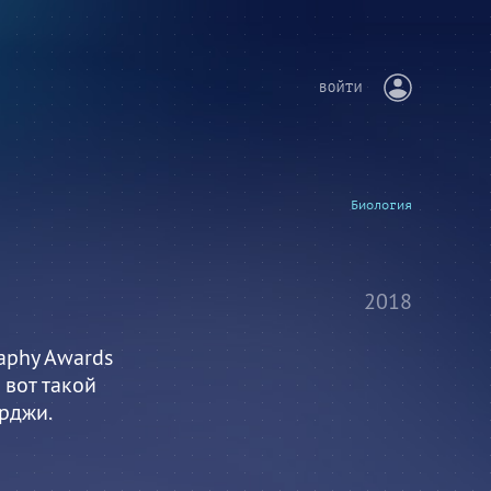
ВОЙТИ
Биология
2018
aphy Awards
 вот такой
рджи.