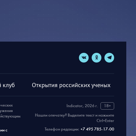
 клуб
Открытия российских ученых
рческих
Indicator, 2026 г.
18+
ружения
Нашли опечатку? Выделите текст и нажмите
действующим
Ctrl+Enter
Телефон редакции:
+7 495 785-17-00
ии с