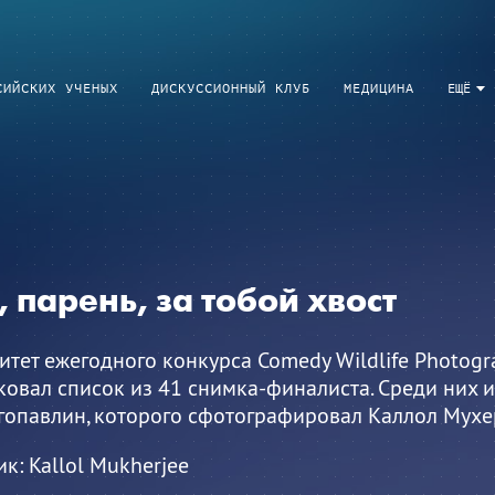
СИЙСКИХ УЧЕНЫХ
ДИСКУССИОННЫЙ КЛУБ
МЕДИЦИНА
ЕЩЁ
, парень, за тобой хвост
тет ежегодного конкурса Comedy Wildlife Photogr
овал список из 41 снимка-финалиста. Среди них и
гопавлин, которого сфотографировал Каллол Мухе
ик:
Kallol Mukherjee