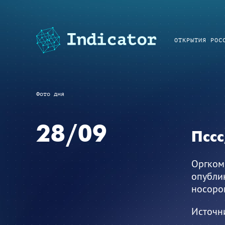
ОТКРЫТИЯ РОС
Фото дня
28/09
Пссс
Оргкоми
опублик
носоро
Источн