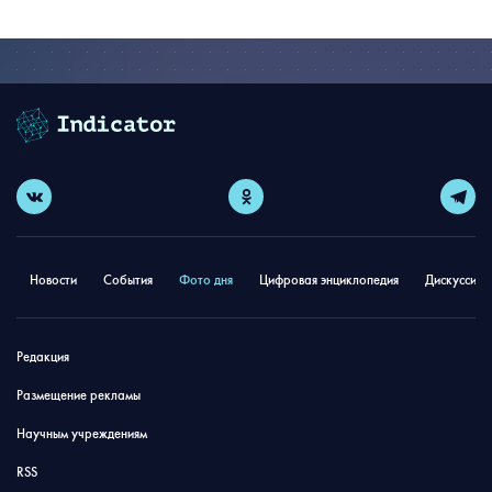
Новости
События
Фото дня
Цифровая энциклопедия
Дискуссион
Редакция
Размещение рекламы
Научным учреждениям
RSS