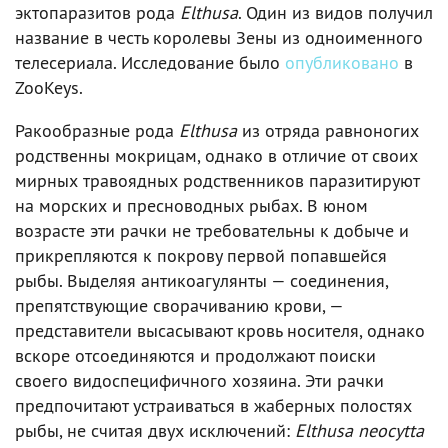
эктопаразитов рода
Elthusa
. Один из видов получил
название в честь королевы Зены из одноименного
телесериала. Исследование было
опубликовано
в
ZooKeys.
Ракообразные рода
Elthusa
из отряда равноногих
родственны мокрицам, однако в отличие от своих
мирных травоядных родственников паразитируют
на морских и пресноводных рыбах. В юном
возрасте эти рачки не требовательны к добыче и
прикрепляются к покрову первой попавшейся
рыбы. Выделяя антикоагулянты — соединения,
препятствующие сворачиванию крови, —
представители высасывают кровь носителя, однако
вскоре отсоединяются и продолжают поиски
своего видоспецифичного хозяина. Эти рачки
предпочитают устраиваться в жаберных полостях
рыбы, не считая двух исключений:
Elthusa neocytta