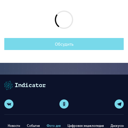
Обсудить
Новости
События
Фото дня
Цифровая энциклопедия
Дискуссион