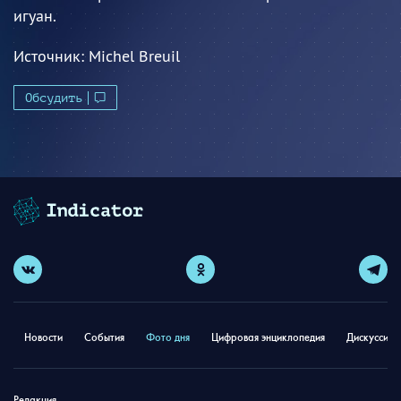
игуан.
Источник:
Michel Breuil
Обсудить
Новости
События
Фото дня
Цифровая энциклопедия
Дискуссион
Редакция