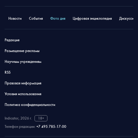
Новости
События
Фото дня
Цифровая энциклопедия
Дискуссион
Редакция
Размещение рекламы
Научным учреждениям
RSS
Правовая информация
Условия использования
Политика конфиденциальности
Indicator, 2026 г.
18+
Телефон редакции:
+7 495 785-17-00