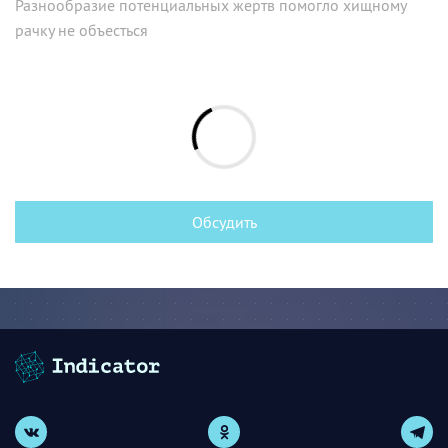
Разнообразие потенциальных жертв помогло хищному
рачку не объесться
Обсудить