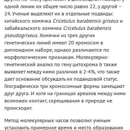
одной линии их общее число равно 22, у другой –
24. Ученые выделяют их в отдельные подвиды:
китайского хомячка
Cricetulus barabensis griseus
и
забайкальского хомячка
Cricetulus barabensis
pseudogriseus
. Хомячки из трех других
генетических линий имеют 20 хромосом в
диплоидном наборе, однако различаются по
морфологическим признакам. Молекулярно-
генетический анализ по гену цитохрома b также
выявляет между ними различия в 2-4%, что также
дает основание обсуждать их подвидовой статус.
Географически три хромосомные формы замещают
друг друга. И хотя на границах ареалов между ними
возможен контакт, скрещивания в природе не
происходит.
Метод молекулярных часов позволил ученым
установить примерное время и место образования