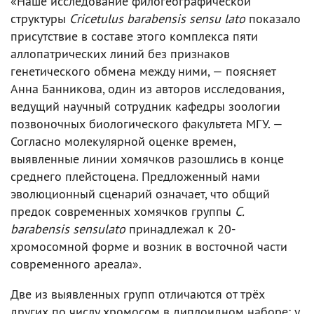
«Наше исследование филогеографической
структуры
Cricetulus barabensis sensu lato
показало
присутствие в составе этого комплекса пяти
аллопатрических линий без признаков
генетического обмена между ними, — поясняет
Анна Банникова, один из авторов исследования,
ведущий научный сотрудник кафедры зоологии
позвоночных биологического факультета МГУ. —
Согласно молекулярной оценке времен,
выявленные линии хомячков разошлись в конце
среднего плейстоцена. Предложенный нами
эволюционный сценарий означает, что общий
предок современных хомячков группы
C.
barabensis sensulato
принадлежал к 20-
хромосомной форме и возник в восточной части
современного ареала».
Две из выявленных групп отличаются от трёх
других по числу хромосом в диплоидном наборе: у