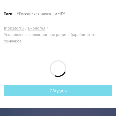
#
Российская наука
#
МГУ
Теги
Indicator.ru
/
Биология
/
Установлена эволюционная родина барабинских
хомячков
Обсудить