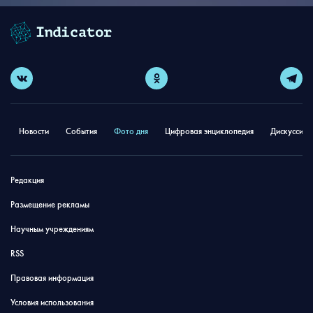
Новости
События
Фото дня
Цифровая энциклопедия
Дискуссион
Редакция
Размещение рекламы
Научным учреждениям
RSS
Правовая информация
Условия использования