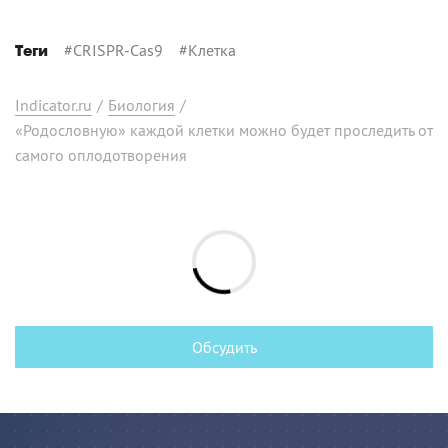
#
CRISPR-Cas9
#
Клетка
Теги
Indicator.ru
/
Биология
/
«Родословную» каждой клетки можно будет проследить от
самого оплодотворения
Обсудить