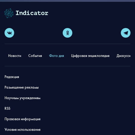
Новости
События
Фото дня
Цифровая энциклопедия
Дискуссион
Редакция
Размещение рекламы
Научным учреждениям
RSS
Правовая информация
Условия использования