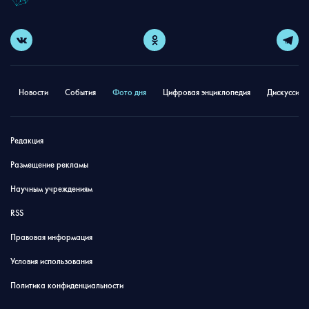
Новости
События
Фото дня
Цифровая энциклопедия
Дискуссион
Редакция
Размещение рекламы
Научным учреждениям
RSS
Правовая информация
Условия использования
Политика конфиденциальности