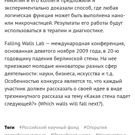
Никитин и его коллеги предложили и
экспериментально доказали способ, где любая
логическая функция может быть выполнена нано-
или микрочастицей. Результаты его работы будут
использоваться в терапии и диагностике.
Falling Walls Lab — международная конференция,
основанная девятого ноября 2009 года, в 20-ю
годовщину падения Берлинской стены. На нее
приезжают молодые инноваторы разных сфер
деятельности: науки, бизнеса, искусства и т.д.
Особенностью конкурса является то, что каждый
участник должен рассказать о своей идее в виде
трехминутного рассказа на тему «Какая стена падет
следующей?» (Which walls will fall next?).
#
Российский научный фонд
#
Открытия
Теги
российских ученых
#
Российская наука
#
Наночастица