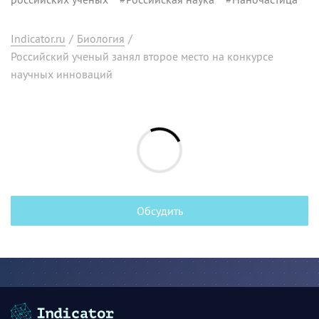
Indicator.ru
/
Биология
/
Российский ученый занял второе место на конкурсе
научных инноваций
Обсудить