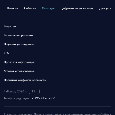
Новости
События
Фото дня
Цифровая энциклопедия
Дискуссион
Редакция
Размещение рекламы
Научным учреждениям
RSS
Правовая информация
Условия использования
Политика конфиденциальности
Indicator, 2026 г.
18+
Телефон редакции:
+7 495 785-17-00
Все права защищены. Полное или частичное копирование материалов Сайта в