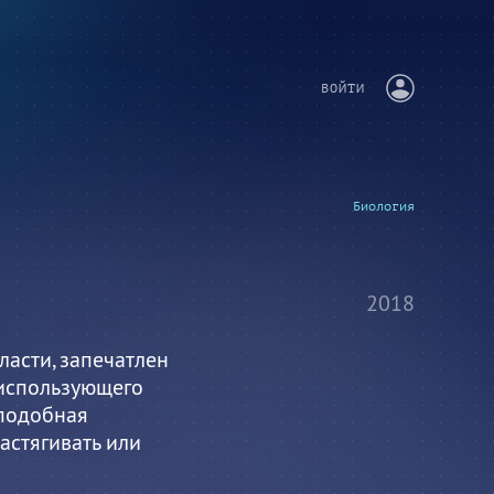
ВОЙТИ
Биология
2018
асти, запечатлен
 использующего
 подобная
астягивать или