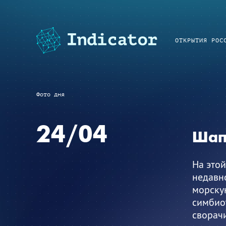
ОТКРЫТИЯ РОС
Фото дня
24/04
Шап
На этой
недавно
морскую
симбиот
сворач